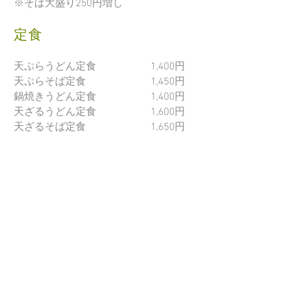
​※そば大盛り250円増し
定食
天ぷらうどん定食 1,400円
天ぷらそば定食 1,450円
鍋焼きうどん定食 1,400円
天ざるうどん定食 1,600円
天ざるそば定食 1,650円
お飲み物
酒 500円
焼酎(米) 450
円
ビール(中瓶) 650円
ノンアルコール(瓶) 400
円
ジュース(ｵﾚﾝｼﾞ･三ツ矢ｻｲﾀﾞｰ) 250
円
ごはん